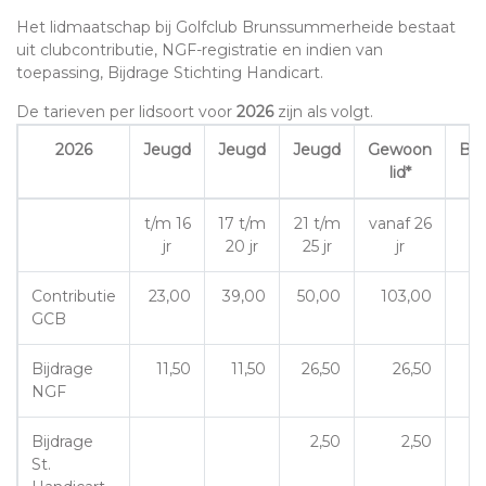
Het lidmaatschap bij Golfclub Brunssummerheide bestaat
uit clubcontributie, NGF-registratie en indien van
toepassing, Bijdrage Stichting Handicart.
De tarieven per lidsoort voor
2026
zijn als volgt.
2026
Jeugd
Jeugd
Jeugd
Gewoon
Bui
lid*
t/m 16
17 t/m
21 t/m
vanaf 26
jr
20 jr
25 jr
jr
Contributie
23,00
39,00
50,00
103,00
GCB
Bijdrage
11,50
11,50
26,50
26,50
NGF
Bijdrage
2,50
2,50
St.